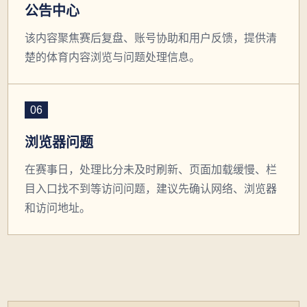
公告中心
该内容聚焦赛后复盘、账号协助和用户反馈，提供清
楚的体育内容浏览与问题处理信息。
06
浏览器问题
在赛事日，处理比分未及时刷新、页面加载缓慢、栏
目入口找不到等访问问题，建议先确认网络、浏览器
和访问地址。