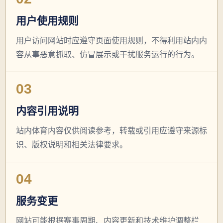
用户使用规则
用户访问网站时应遵守页面使用规则，不得利用站内内
容从事恶意抓取、仿冒展示或干扰服务运行的行为。
03
内容引用说明
站内体育内容仅供阅读参考，转载或引用应遵守来源标
识、版权说明和相关法律要求。
04
服务变更
网站可能根据赛事周期、内容更新和技术维护调整栏