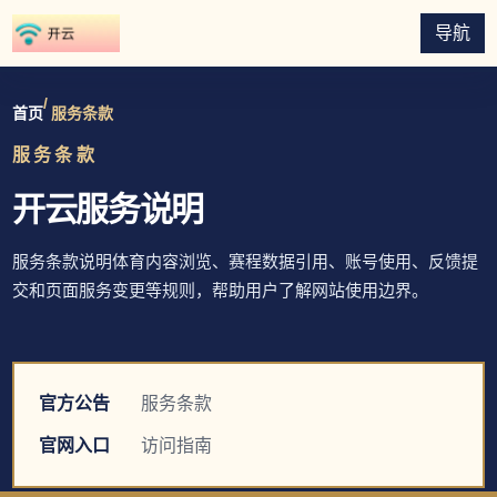
导航
/
首页
服务条款
服务条款
开云服务说明
服务条款说明体育内容浏览、赛程数据引用、账号使用、反馈提
交和页面服务变更等规则，帮助用户了解网站使用边界。
官方公告
服务条款
官网入口
访问指南